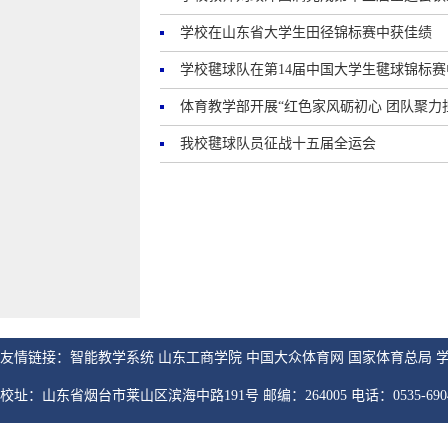
学校在山东省大学生田径锦标赛中获佳绩
学校毽球队在第14届中国大学生毽球锦标
体育教学部开展“红色家风砺初心 团队聚力
我校毽球队员征战十五届全运会
友情链接：智能教学系统 山东工商学院 中国大众体育网 国家体育总局 
校址：山东省烟台市莱山区滨海中路191号 邮编：264005 电话：0535-6904