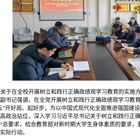
《关于在全校开展树立和践行正确政绩观学习教育的实施
副书记
强调
，在全党开展树立和践行正确政绩观学习教
五”开好局、起好步，为以中国式现代化全面推进强国建
高政治站位，深入学习习近平总书记关于树立和践行正
”总要求，结合教育部对新时期大学生身体素质的要求，
实际行动。