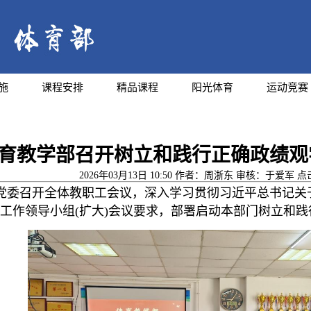
施
课程安排
精品课程
阳光体育
运动竞赛
育教学部召开树立和践行正确政绩观
2026年03月13日 10:50 作者：周浙东 审核：于爱军 点
党
委召开全体教职工
会议，深入学习贯彻习近平总书记关
工作领导小组(扩大)会议要求，部署启动
本部门
树立和践