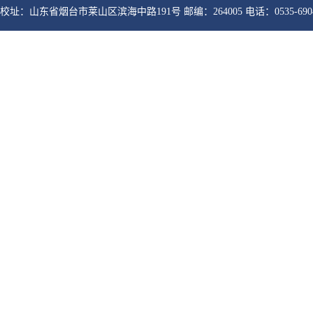
校址：山东省烟台市莱山区滨海中路191号 邮编：264005 电话：0535-6904