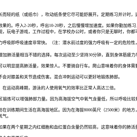
长而轻的纸（或纸巾），吹动纸条使它尽可能舒展开。定期练习并计时，
果的。呼入2-20秒，呼出10-20秒，之后慢慢增加速度。如果你勤加练
视，玩电子游戏，工作过程中，在学校办公时，或者你只是无聊时，你都
力呼吸即呼吸速度非常快。（注：潜水前过度的强力呼吸有一定的危险性
是增加肺活量相当不错的选择。每次运动至少坚持30分钟，直到身体筋疲
可以明显提高肺活量，效果惊人。不要骑自行车。爬山意味着你的身体需
不会对膝盖和关节造成伤害。混合冲刺运动可以更好地锻炼肺部。
。在运动高峰期，游泳的人使用氧气的效率比正常人高达三倍。
拔地区锻炼可以增强肺部力量。因为高海拔空气中氧气含量低，所以呼吸比
在训练期间生活在高海拔地区。因为在海拔8000英尺（2500米）的地
氧气。
如果在两个星期之内红细胞和血红蛋白含量仍然较高，这意味着你的肺活