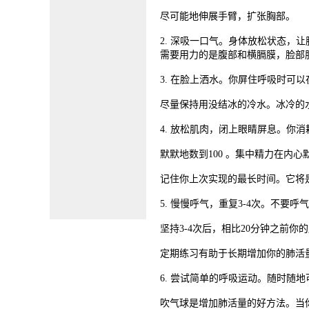
尽可能地伸展手臂，扩张胸部。
2. 深吸一口气。身体放松状态，
需要用力的是腹部和横膈膜，脸部
3. 在脸上洒水。你屏住呼吸时可
尽量保持用没结冰的冷水。冰冷的
4. 放松肌肉，闭上眼睛屏息。你
默默地数到100 。集中精力在内心
记住你上次实现的最长时间。它将
5. 慢慢呼气，重复3-4次。不
坚持3-4次后，相比20分钟之前
定期练习有助于长期增加你的肺活
6. 尝试简单的呼吸运动。随时随
吹气球是增加肺活量的好方法。当