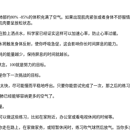
让肺部约80% -85%的体积充满了空气。如果出现肌肉紧张或者身体不舒
肌肉要呈放松状态。
以在脸上洒点水，科学家已经证实这样可以加速心率，防止心率过缓。
水将触发身体反射，使你呼吸急促，这会影响你长时间屏息的能力。
消耗的能量越少，保持屏息的时间就越长。
默念，100就是努力的目标。
是你下一次挑战的目标。
要呼气太快，尽可能慢而平稳地呼出。只要你能尝试完成了一次，那之后的练
你的肺已经能够容纳更多的空气了。
量。
地可以做这些练习，比如在家附近，办公室或看电视休闲的时候等。
你走在路上，在家做家务，或短暂休闲时，练习吹气球然后放气。当你多