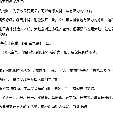
能会有高原反应。
得到锻炼，为了效果更明显，可以考虑安排一些有阻力的训练。
嘴深呼吸。嘴唇并拢，稍微张开一些，空气可以慢慢地有阻力的呼出。这
。出于身体舒适的考虑，大脑反对过多吸入空气。但要是你说服大脑，让它
次呢？
。每次计数后，肺部空气更多一些。
，小口吸入空气。你会感觉到腹部不断扩大，但是要保持肩膀不动。
。
尽可能长时间地发出“兹兹”的声音。（发出“兹兹”声是为了模拟演奏管
极限后，将会发现呼吸摄入量明显增加。
一个很不错的选择，在享受音乐的同时肺部也得到了有规律的锻炼。
，如大号、小号、长号、双簧管、单簧管、萨克斯、长笛等。演奏乐器可
边演出需要更大的肺活量，这种活动对人体是相当健康的。