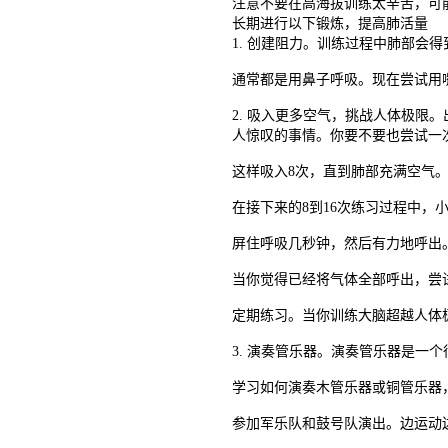
注意不要在高海拔训练太辛苦，可
长期进行以下锻炼，提高肺活量
1. 创建阻力。训练过程中肺部会
通常都是用鼻子呼吸。现在尝试用
2. 吸入更多空气，挑战人体极限
人惊叹的事情。你要不要也尝试一
这样吸入8次，直到肺部充满空气
在接下来的8到16次练习过程中
屏住呼吸几秒钟，然后有力地呼出
当你觉得已经将气体全部呼出，尝试
定期练习。当你训练大脑超越人体
3. 演奏管乐器。演奏管乐器是
学习如何演奏木管乐器或铜管乐器
参加军乐队和鼓号队演出。边运动