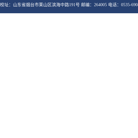
校址：山东省烟台市莱山区滨海中路191号 邮编：264005 电话：0535-6904